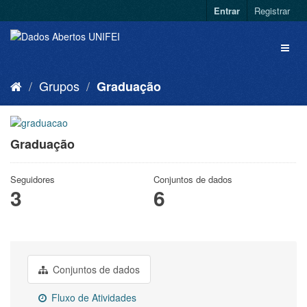
Entrar
Registrar
Grupos
Graduação
Graduação
Seguidores
Conjuntos de dados
3
6
Conjuntos de dados
Fluxo de Atividades