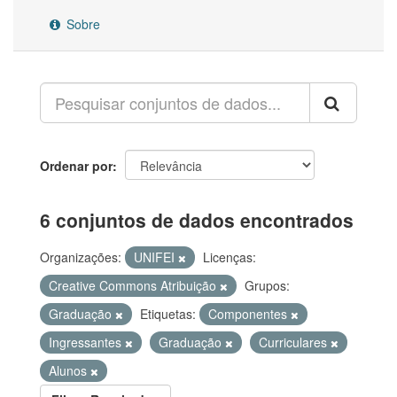
Sobre
Ordenar por
6 conjuntos de dados encontrados
Organizações:
UNIFEI
Licenças:
Creative Commons Atribuição
Grupos:
Graduação
Etiquetas:
Componentes
Ingressantes
Graduação
Curriculares
Alunos