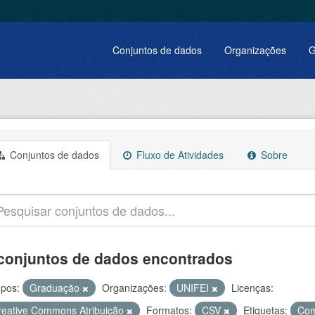
Conjuntos de dados
Organizações
G
Conjuntos de dados
Fluxo de Atividades
Sobre
conjuntos de dados encontrados
pos:
Graduação
Organizações:
UNIFEI
Licenças:
reative Commons Atribuição
Formatos:
CSV
Etiquetas:
Co