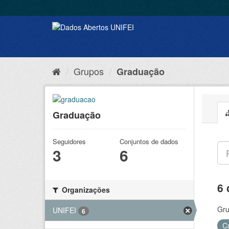
Grupos
Graduação
Graduação
Seguidores
Conjuntos de dados
3
6
6 
Organizações
Gru
UNIFEI
6
C