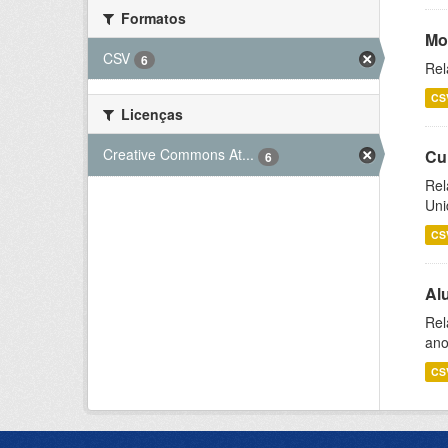
Formatos
Mo
CSV
6
Rel
CS
Licenças
Creative Commons At...
Cu
6
Rel
Uni
CS
Al
Rel
ano
CS