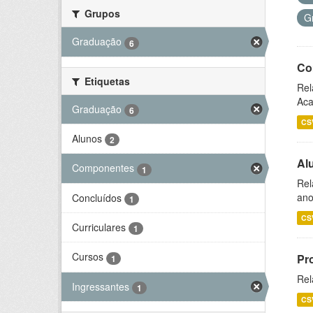
Grupos
G
Graduação
6
Co
Etiquetas
Rel
Aca
Graduação
6
CS
Alunos
2
Al
Componentes
1
Rel
ano
Concluídos
1
CS
Curriculares
1
Cursos
Pr
1
Rel
Ingressantes
1
CS