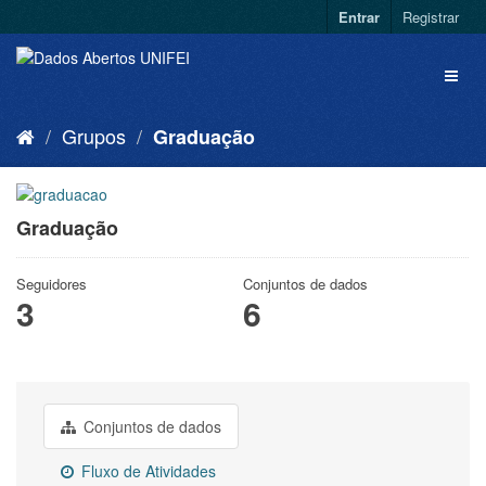
Entrar
Registrar
Grupos
Graduação
Graduação
Seguidores
Conjuntos de dados
3
6
Conjuntos de dados
Fluxo de Atividades