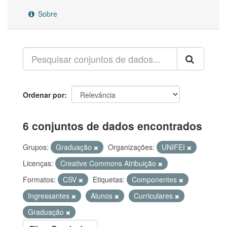
Sobre
Ordenar por
6 conjuntos de dados encontrados
Grupos:
Graduação
Organizações:
UNIFEI
Licenças:
Creative Commons Atribuição
Formatos:
CSV
Etiquetas:
Componentes
Ingressantes
Alunos
Curriculares
Graduação