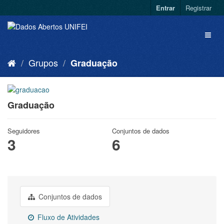
Entrar
Registrar
Grupos
Graduação
Graduação
Seguidores
Conjuntos de dados
3
6
Conjuntos de dados
Fluxo de Atividades