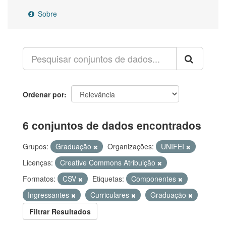
Sobre
Ordenar por
6 conjuntos de dados encontrados
Grupos:
Graduação
Organizações:
UNIFEI
Licenças:
Creative Commons Atribuição
Formatos:
CSV
Etiquetas:
Componentes
Ingressantes
Curriculares
Graduação
Filtrar Resultados