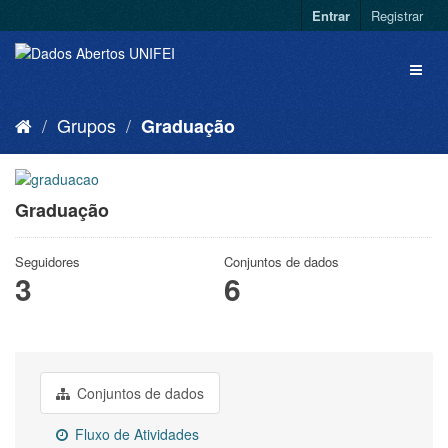
Entrar
Registrar
Grupos
Graduação
Graduação
Seguidores
Conjuntos de dados
3
6
Conjuntos de dados
Fluxo de Atividades