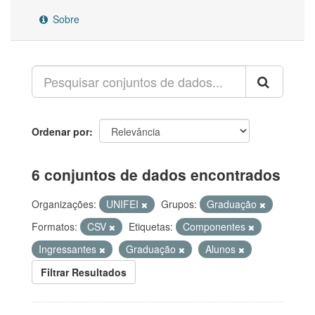
Sobre
Ordenar por
6 conjuntos de dados encontrados
Organizações:
UNIFEI
Grupos:
Graduação
Formatos:
CSV
Etiquetas:
Componentes
Ingressantes
Graduação
Alunos
Filtrar Resultados