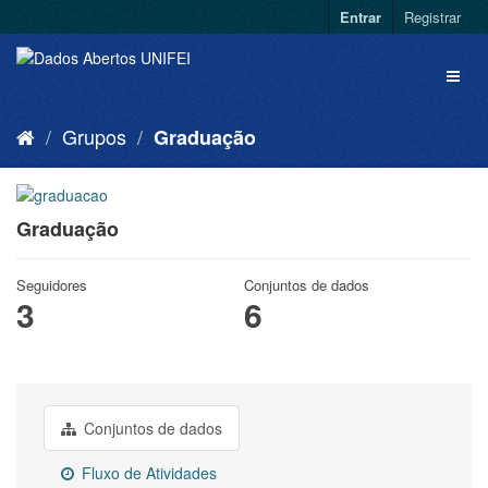
Entrar
Registrar
Grupos
Graduação
Graduação
Seguidores
Conjuntos de dados
3
6
Conjuntos de dados
Fluxo de Atividades