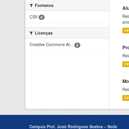
Formatos
Al
Rel
CSV
6
ano
CS
Licenças
Creative Commons At...
6
Pr
Rel
CS
Mo
Rel
CS
Campus Prof. José Rodrigues Seabra – Sede