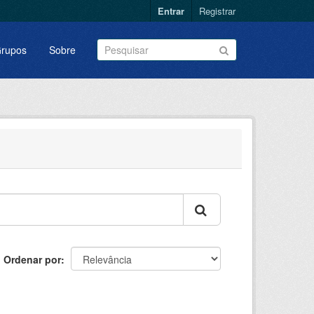
Entrar
Registrar
rupos
Sobre
Ordenar por