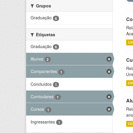
Grupos
Graduação
6
Co
Rel
Aca
Etiquetas
CS
Graduação
6
Alunos
Cu
2
Rel
Componentes
1
Uni
CS
Concluídos
1
Curriculares
1
Al
Rel
Cursos
1
ano
Ingressantes
1
CS