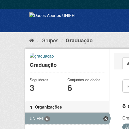
Grupos
Graduação
Graduação
Seguidores
Conjuntos de dados
3
6
6 
Organizações
Org
UNIFEI
6
A