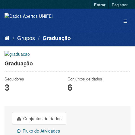
Entrar
Registrar
Grupos
Graduação
Graduação
Seguidores
Conjuntos de dados
3
6
Conjuntos de dados
Fluxo de Atividades