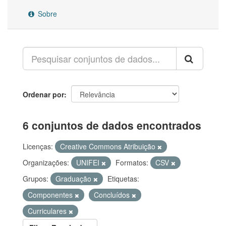
Sobre
Ordenar por
6 conjuntos de dados encontrados
Licenças:
Creative Commons Atribuição
Organizações:
UNIFEI
Formatos:
CSV
Grupos:
Graduação
Etiquetas:
Componentes
Concluídos
Curriculares