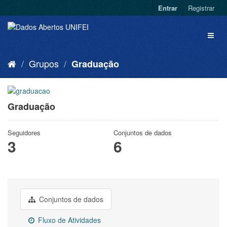
Entrar
Registrar
Grupos
Graduação
Graduação
Seguidores
Conjuntos de dados
3
6
Conjuntos de dados
Fluxo de Atividades