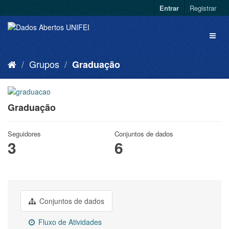
Entrar
Registrar
Grupos
Graduação
Graduação
Seguidores
Conjuntos de dados
3
6
Conjuntos de dados
Fluxo de Atividades