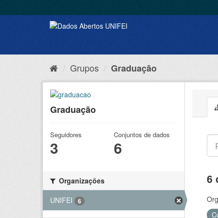
Grupos
Graduação
Graduação
Seguidores
Conjuntos de dados
3
6
6 
Organizações
Org
UNIFEI
6
C