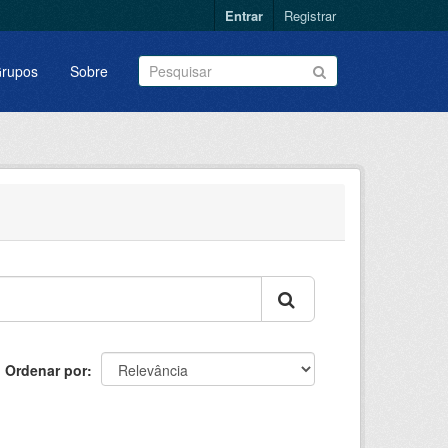
Entrar
Registrar
rupos
Sobre
Ordenar por