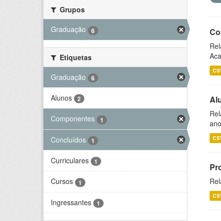
Grupos
Graduação
6
Co
Rel
Aca
Etiquetas
CS
Graduação
6
Alunos
Al
2
Rel
Componentes
1
ano
CS
Concluídos
1
Curriculares
1
Pr
Rel
Cursos
1
CS
Ingressantes
1