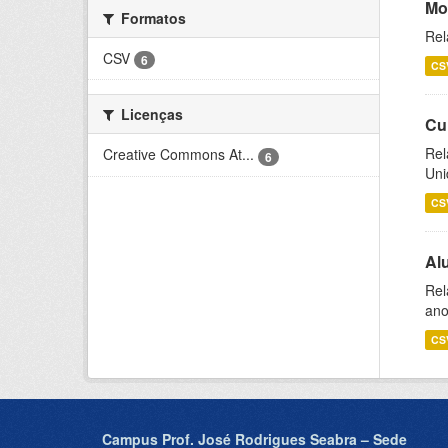
Mo
Formatos
Rel
CSV
6
CS
Licenças
Cu
Rel
Creative Commons At...
6
Uni
CS
Al
Rel
ano
CS
Campus Prof. José Rodrigues Seabra – Sede