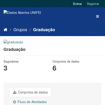
Entrar
Registrar
Grupos
Graduação
Graduação
Seguidores
Conjuntos de dados
3
6
Conjuntos de dados
Fluxo de Atividades