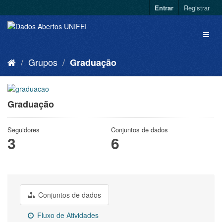
Entrar
Registrar
Grupos
Graduação
Graduação
Seguidores
Conjuntos de dados
3
6
Conjuntos de dados
Fluxo de Atividades