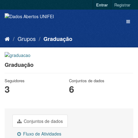
Entrar
Registrar
Grupos
Graduação
Graduação
Seguidores
Conjuntos de dados
3
6
Conjuntos de dados
Fluxo de Atividades