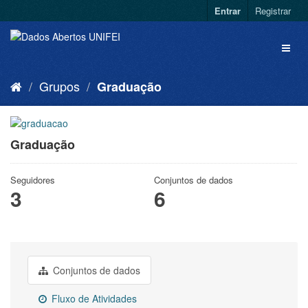
Entrar
Registrar
Grupos
Graduação
Graduação
Seguidores
Conjuntos de dados
3
6
Conjuntos de dados
Fluxo de Atividades