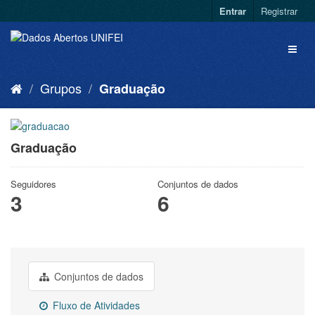
Entrar
Registrar
Grupos
Graduação
Graduação
Seguidores
Conjuntos de dados
3
6
Conjuntos de dados
Fluxo de Atividades