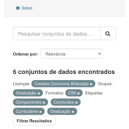
Sobre
Ordenar por
6 conjuntos de dados encontrados
Licenças:
Creative Commons Atribuição
Grupos:
Graduação
Formatos:
CSV
Etiquetas:
Componentes
Concluídos
Curriculares
Graduação
Filtrar Resultados