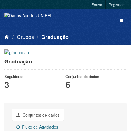
Entrar
Registrar
Grupos
Graduação
Graduação
Seguidores
Conjuntos de dados
3
6
Conjuntos de dados
Fluxo de Atividades