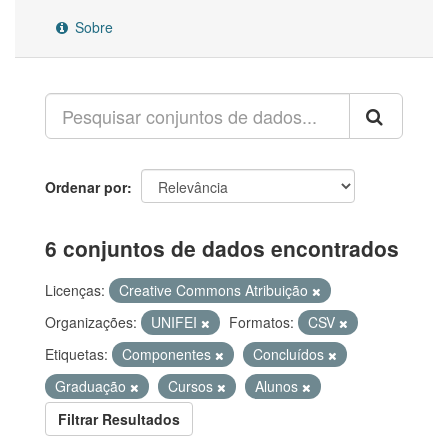
Sobre
Ordenar por
6 conjuntos de dados encontrados
Licenças:
Creative Commons Atribuição
Organizações:
UNIFEI
Formatos:
CSV
Etiquetas:
Componentes
Concluídos
Graduação
Cursos
Alunos
Filtrar Resultados