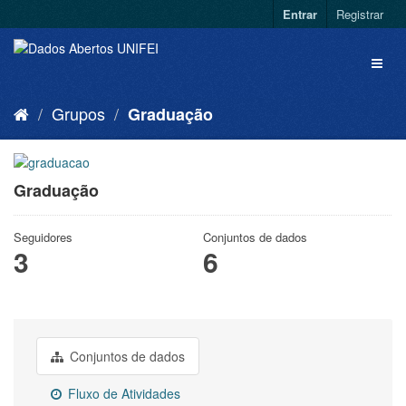
Entrar
Registrar
Grupos
Graduação
Graduação
Seguidores
Conjuntos de dados
3
6
Conjuntos de dados
Fluxo de Atividades