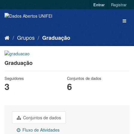
Entrar
Registrar
Grupos
Graduação
Graduação
Seguidores
Conjuntos de dados
3
6
Conjuntos de dados
Fluxo de Atividades