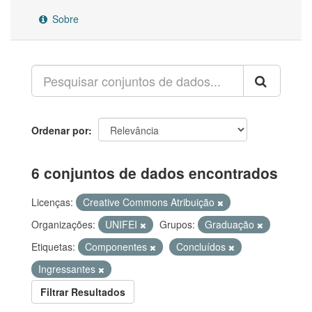
Sobre
Ordenar por
6 conjuntos de dados encontrados
Licenças:
Creative Commons Atribuição
Organizações:
UNIFEI
Grupos:
Graduação
Etiquetas:
Componentes
Concluídos
Ingressantes
Filtrar Resultados