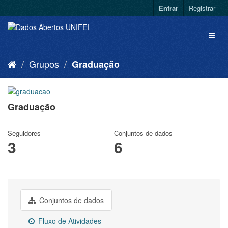
Entrar
Registrar
Grupos
Graduação
Graduação
Seguidores
Conjuntos de dados
3
6
Conjuntos de dados
Fluxo de Atividades