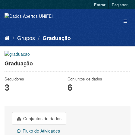
Entrar
Registrar
Grupos
Graduação
Graduação
Seguidores
Conjuntos de dados
3
6
Conjuntos de dados
Fluxo de Atividades