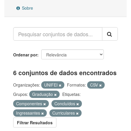
Sobre
Ordenar por
6 conjuntos de dados encontrados
Organizações:
UNIFEI
Formatos:
CSV
Grupos:
Graduação
Etiquetas:
Componentes
Concluídos
Ingressantes
Curriculares
Filtrar Resultados