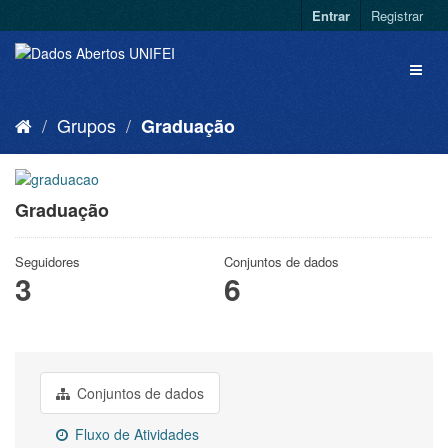
Entrar
Registrar
Grupos
Graduação
Graduação
Seguidores
Conjuntos de dados
3
6
Conjuntos de dados
Fluxo de Atividades