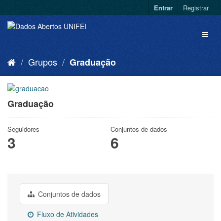
Entrar
Registrar
Grupos
Graduação
Graduação
Seguidores
Conjuntos de dados
3
6
Conjuntos de dados
Fluxo de Atividades