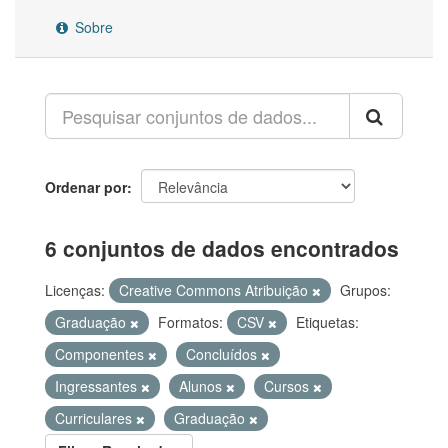
Sobre
Ordenar por
6 conjuntos de dados encontrados
Licenças:
Creative Commons Atribuição
Grupos:
Graduação
Formatos:
CSV
Etiquetas:
Componentes
Concluídos
Ingressantes
Alunos
Cursos
Curriculares
Graduação