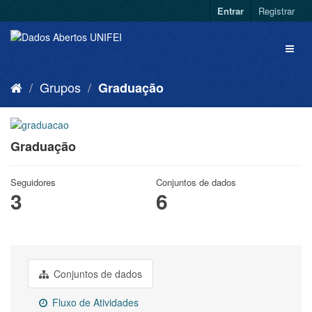
Entrar
Registrar
Grupos
Graduação
Graduação
Seguidores
Conjuntos de dados
3
6
Conjuntos de dados
Fluxo de Atividades