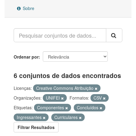
Sobre
Ordenar por
6 conjuntos de dados encontrados
Licenças:
Creative Commons Atribuição
Organizações:
UNIFEI
Formatos:
CSV
Etiquetas:
Componentes
Concluídos
Ingressantes
Curriculares
Filtrar Resultados