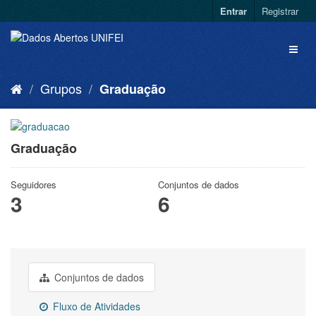
Entrar
Registrar
Grupos
Graduação
Graduação
Seguidores
Conjuntos de dados
3
6
Conjuntos de dados
Fluxo de Atividades