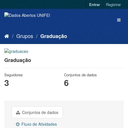
Entrar
Registrar
Grupos
Graduação
Graduação
Seguidores
Conjuntos de dados
3
6
Conjuntos de dados
Fluxo de Atividades