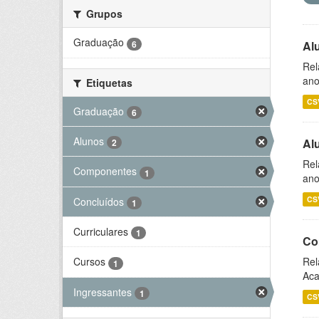
Grupos
Graduação
6
Al
Rel
ano
Etiquetas
CS
Graduação
6
Alunos
Al
2
Rel
Componentes
1
ano
CS
Concluídos
1
Curriculares
1
Co
Rel
Cursos
1
Aca
Ingressantes
1
CS