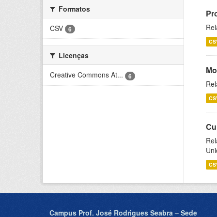
Formatos
Pr
Rel
CSV
6
CS
Licenças
Mo
Creative Commons At...
6
Rel
CS
Cu
Rel
Uni
CS
Campus Prof. José Rodrigues Seabra – Sede