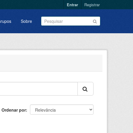
Entrar
Registrar
rupos
Sobre
Ordenar por