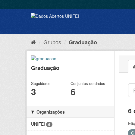
Grupos
Graduação
Graduação
Seguidores
Conjuntos de dados
3
6
6 
Organizações
Eti
UNIFEI
6
G