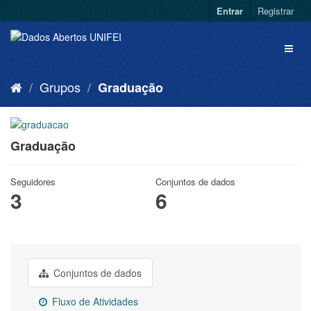
Entrar
Registrar
Grupos
Graduação
Graduação
Seguidores
Conjuntos de dados
3
6
Conjuntos de dados
Fluxo de Atividades