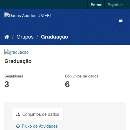
Entrar
Registrar
Grupos
Graduação
Graduação
Seguidores
Conjuntos de dados
3
6
Conjuntos de dados
Fluxo de Atividades