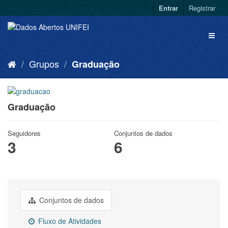
Entrar
Registrar
Grupos
Graduação
Graduação
Seguidores
Conjuntos de dados
3
6
Conjuntos de dados
Fluxo de Atividades