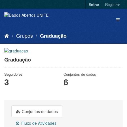
Entrar
Registrar
Grupos
Graduação
Graduação
Seguidores
Conjuntos de dados
3
6
Conjuntos de dados
Fluxo de Atividades