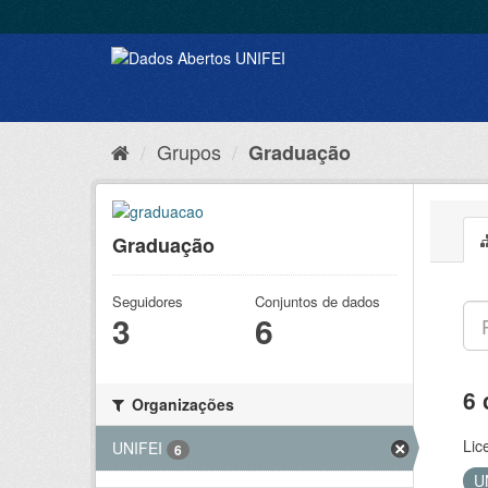
Grupos
Graduação
Graduação
Seguidores
Conjuntos de dados
3
6
6 
Organizações
Lic
UNIFEI
6
U