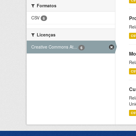
CS
Formatos
CSV
Pr
6
Rel
Licenças
CS
Creative Commons At...
6
Mo
Rel
CS
Cu
Rel
Uni
CS