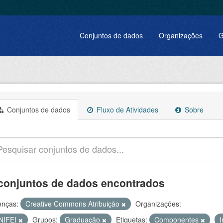
Conjuntos de dados
Organizações
G
Conjuntos de dados
Fluxo de Atividades
Sobre
conjuntos de dados encontrados
enças:
Creative Commons Atribuição
Organizações:
NIFEI
Grupos:
Graduação
Etiquetas:
Componentes