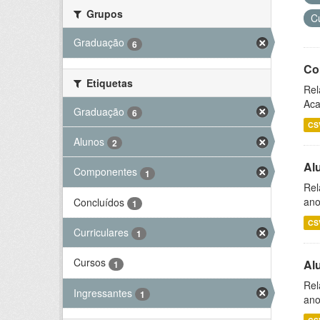
Grupos
C
Graduação
6
Co
Etiquetas
Rel
Aca
Graduação
6
CS
Alunos
2
Al
Componentes
1
Rel
ano
Concluídos
1
CS
Curriculares
1
Cursos
Al
1
Rel
Ingressantes
1
ano