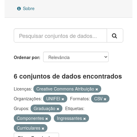
Sobre
Ordenar por
6 conjuntos de dados encontrados
Licenças:
Creative Commons Atribuição
Organizações:
UNIFEI
Formatos:
CSV
Grupos:
Graduação
Etiquetas:
Componentes
Ingressantes
Curriculares