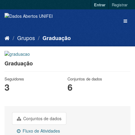
Entrar
Registrar
Grupos
Graduação
Graduação
Seguidores
Conjuntos de dados
3
6
Conjuntos de dados
Fluxo de Atividades