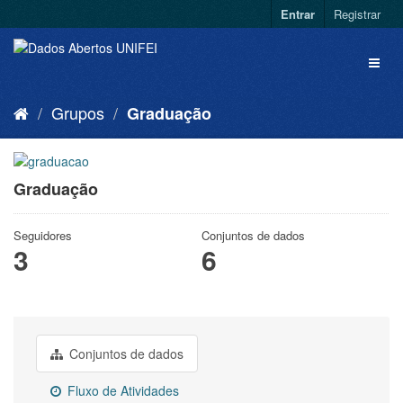
Entrar
Registrar
Grupos
Graduação
Graduação
Seguidores
Conjuntos de dados
3
6
Conjuntos de dados
Fluxo de Atividades