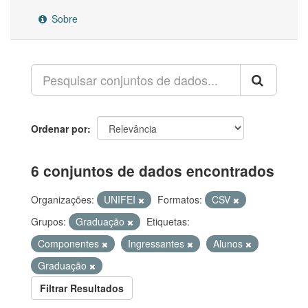
Sobre
Ordenar por
6 conjuntos de dados encontrados
Organizações:
UNIFEI
Formatos:
CSV
Grupos:
Graduação
Etiquetas:
Componentes
Ingressantes
Alunos
Graduação
Filtrar Resultados