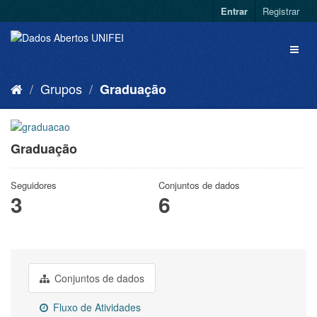
Entrar
Registrar
Grupos
Graduação
Graduação
Seguidores
Conjuntos de dados
3
6
Conjuntos de dados
Fluxo de Atividades