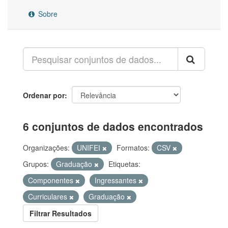
Sobre
Ordenar por
6 conjuntos de dados encontrados
Organizações:
UNIFEI
Formatos:
CSV
Grupos:
Graduação
Etiquetas:
Componentes
Ingressantes
Curriculares
Graduação
Filtrar Resultados