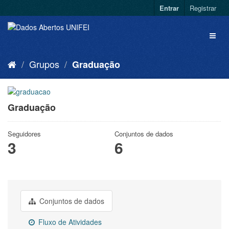
Entrar
Registrar
Grupos
Graduação
Graduação
Seguidores
Conjuntos de dados
3
6
Conjuntos de dados
Fluxo de Atividades