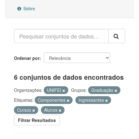
Sobre
Ordenar por
6 conjuntos de dados encontrados
Organizações:
UNIFEI
Grupos:
Graduação
Etiquetas:
Componentes
Ingressantes
Cursos
Alunos
Filtrar Resultados