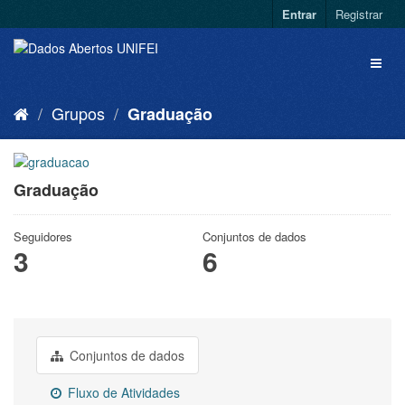
Entrar
Registrar
Grupos
Graduação
Graduação
Seguidores
Conjuntos de dados
3
6
Conjuntos de dados
Fluxo de Atividades