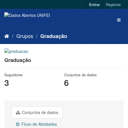
Entrar
Registrar
Grupos
Graduação
Graduação
Seguidores
Conjuntos de dados
3
6
Conjuntos de dados
Fluxo de Atividades