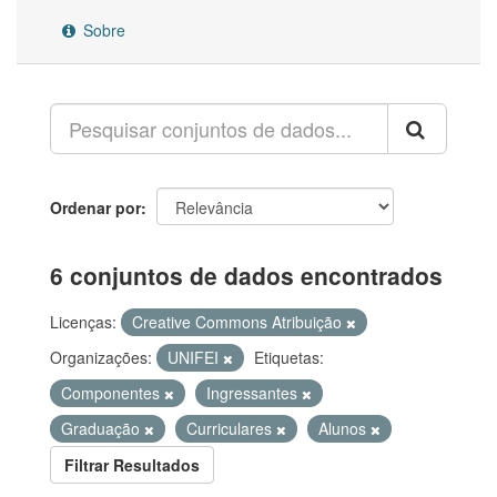
Sobre
Ordenar por
6 conjuntos de dados encontrados
Licenças:
Creative Commons Atribuição
Organizações:
UNIFEI
Etiquetas:
Componentes
Ingressantes
Graduação
Curriculares
Alunos
Filtrar Resultados