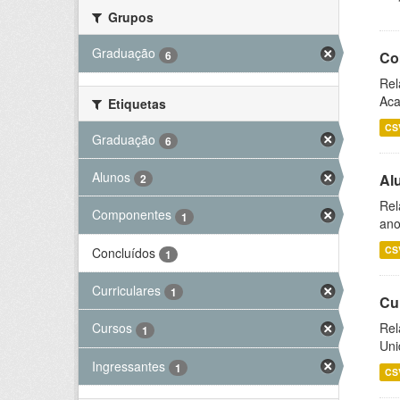
Grupos
Graduação
6
Co
Rel
Aca
Etiquetas
CS
Graduação
6
Alunos
Al
2
Rel
Componentes
1
ano
CS
Concluídos
1
Curriculares
1
Cu
Rel
Cursos
1
Uni
Ingressantes
1
CS