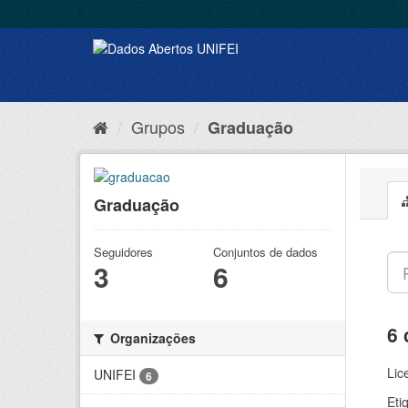
Grupos
Graduação
Graduação
Seguidores
Conjuntos de dados
3
6
6 
Organizações
Lic
UNIFEI
6
Eti