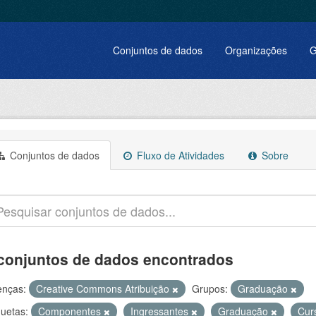
Conjuntos de dados
Organizações
G
Conjuntos de dados
Fluxo de Atividades
Sobre
conjuntos de dados encontrados
enças:
Creative Commons Atribuição
Grupos:
Graduação
quetas:
Componentes
Ingressantes
Graduação
Cur