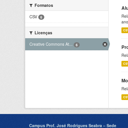
Formatos
Al
Rel
CSV
6
ano
CS
Licenças
Creative Commons At...
6
Pr
Rel
CS
Mo
Rel
CS
Campus Prof. José Rodrigues Seabra – Sede