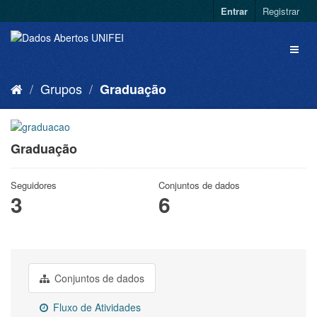
Entrar
Registrar
Grupos
Graduação
Graduação
Seguidores
Conjuntos de dados
3
6
Conjuntos de dados
Fluxo de Atividades