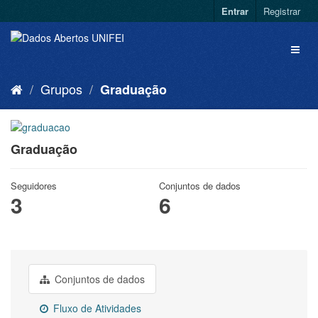
Entrar
Registrar
Grupos
Graduação
Graduação
Seguidores
Conjuntos de dados
3
6
Conjuntos de dados
Fluxo de Atividades