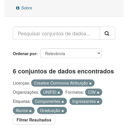
Sobre
Ordenar por
6 conjuntos de dados encontrados
Licenças:
Creative Commons Atribuição
Organizações:
UNIFEI
Formatos:
CSV
Etiquetas:
Componentes
Ingressantes
Alunos
Graduação
Filtrar Resultados