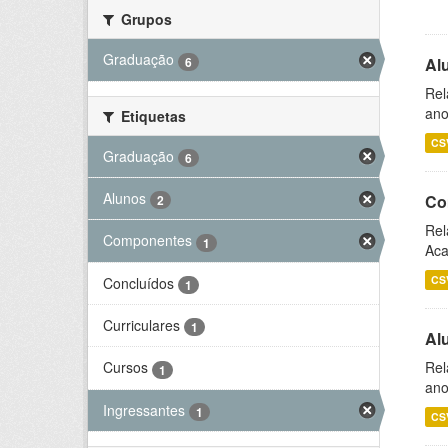
Grupos
Graduação
6
Al
Rel
ano
Etiquetas
CS
Graduação
6
Alunos
Co
2
Rel
Componentes
1
Aca
CS
Concluídos
1
Curriculares
1
Al
Rel
Cursos
1
ano
Ingressantes
1
CS