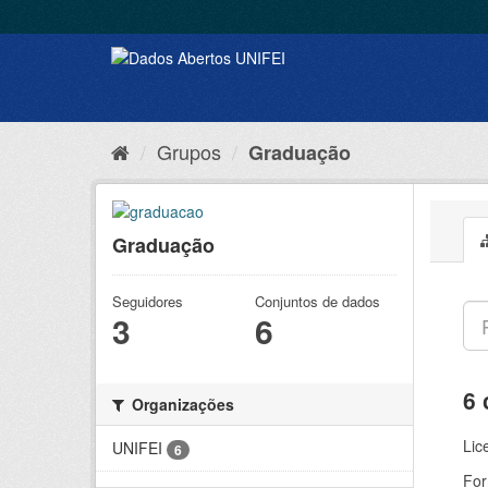
Grupos
Graduação
Graduação
Seguidores
Conjuntos de dados
3
6
6 
Organizações
Lic
UNIFEI
6
For