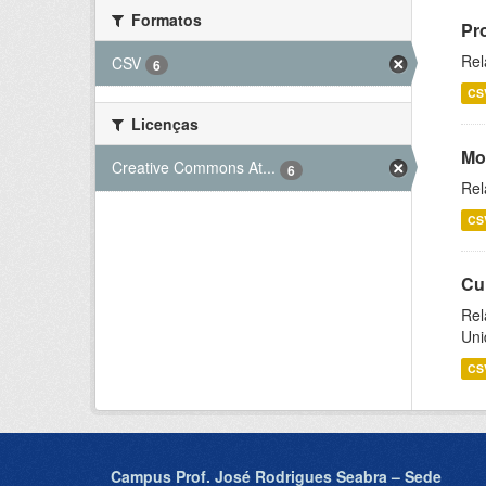
Formatos
Pr
Rel
CSV
6
CS
Licenças
Mo
Creative Commons At...
6
Rel
CS
Cu
Rel
Uni
CS
Campus Prof. José Rodrigues Seabra – Sede