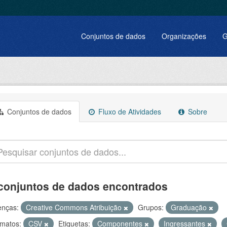
Conjuntos de dados
Organizações
G
Conjuntos de dados
Fluxo de Atividades
Sobre
conjuntos de dados encontrados
enças:
Creative Commons Atribuição
Grupos:
Graduação
matos:
CSV
Etiquetas:
Componentes
Ingressantes