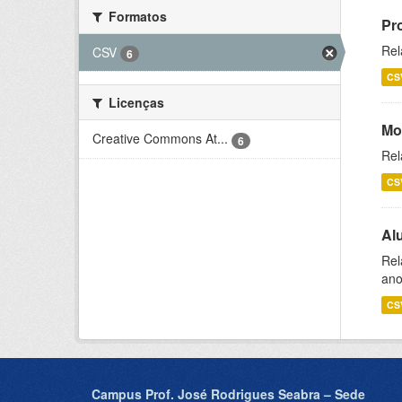
Formatos
Pr
Rel
CSV
6
CS
Licenças
Mo
Creative Commons At...
6
Rel
CS
Al
Rel
ano
CS
Campus Prof. José Rodrigues Seabra – Sede