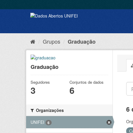
Grupos
Graduação
Graduação
Seguidores
Conjuntos de dados
3
6
6 
Organizações
Org
UNIFEI
6
C