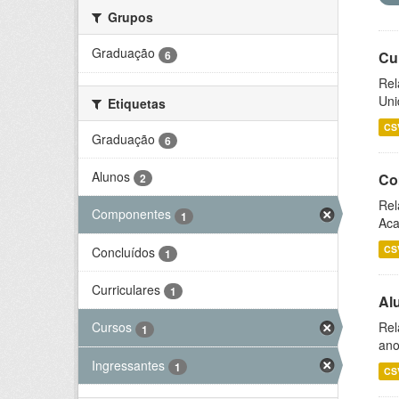
Grupos
Graduação
6
Cu
Rel
Uni
Etiquetas
CS
Graduação
6
Alunos
Co
2
Rel
Componentes
1
Aca
CS
Concluídos
1
Curriculares
1
Al
Rel
Cursos
1
ano
Ingressantes
1
CS