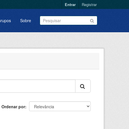
Entrar
Registrar
rupos
Sobre
Ordenar por