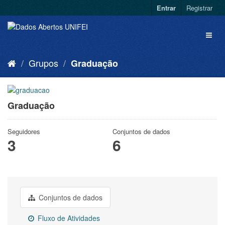
Entrar
Registrar
Grupos
Graduação
Graduação
Seguidores
Conjuntos de dados
3
6
Conjuntos de dados
Fluxo de Atividades