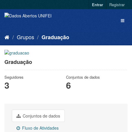
Entrar
Registrar
Grupos
Graduação
Graduação
Seguidores
Conjuntos de dados
3
6
Conjuntos de dados
Fluxo de Atividades