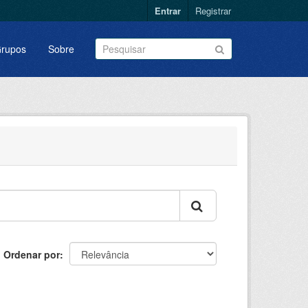
Entrar
Registrar
rupos
Sobre
Ordenar por