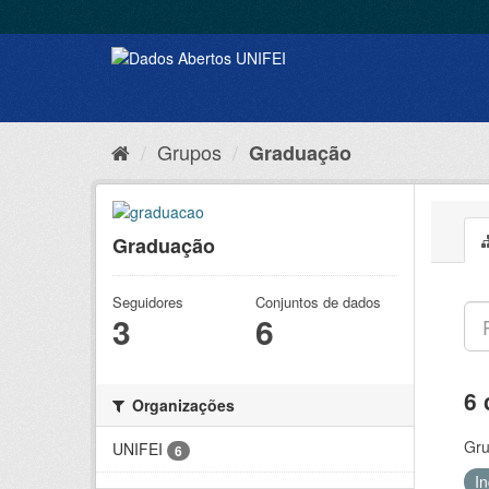
Grupos
Graduação
Graduação
Seguidores
Conjuntos de dados
3
6
6 
Organizações
Gru
UNIFEI
6
I