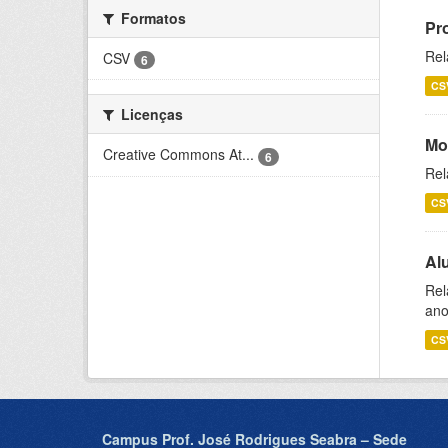
Formatos
Pr
Rel
CSV
6
CS
Licenças
Mo
Creative Commons At...
6
Rel
CS
Al
Rel
ano
CS
Campus Prof. José Rodrigues Seabra – Sede