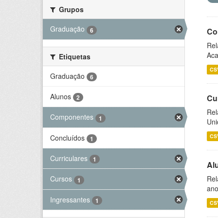
Grupos
Graduação
6
Co
Rel
Aca
Etiquetas
CS
Graduação
6
Alunos
Cu
2
Rel
Componentes
1
Uni
CS
Concluídos
1
Curriculares
1
Al
Rel
Cursos
1
ano
Ingressantes
1
CS