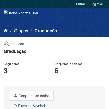
Entrar
Registrar
Grupos
Graduação
Graduação
Seguidores
Conjuntos de dados
3
6
Conjuntos de dados
Fluxo de Atividades