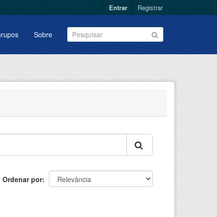
Entrar
Registrar
rupos
Sobre
Ordenar por