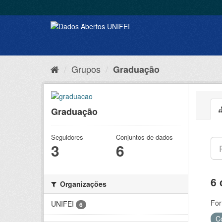
Grupos
Graduação
Graduação
Seguidores
Conjuntos de dados
3
6
6 
Organizações
For
UNIFEI
6
C