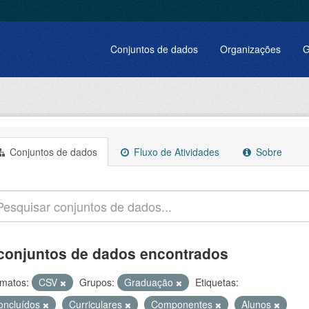
Conjuntos de dados
Organizações
G
Conjuntos de dados
Fluxo de Atividades
Sobre
conjuntos de dados encontrados
matos:
CSV
Grupos:
Graduação
Etiquetas:
oncluídos
Curriculares
Componentes
Alunos