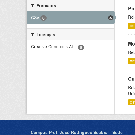
Formatos
Pr
Rel
CSV
6
CS
Licenças
Mo
Creative Commons At...
6
Rel
CS
Cu
Rel
Uni
CS
Campus Prof. José Rodrigues Seabra – Sede