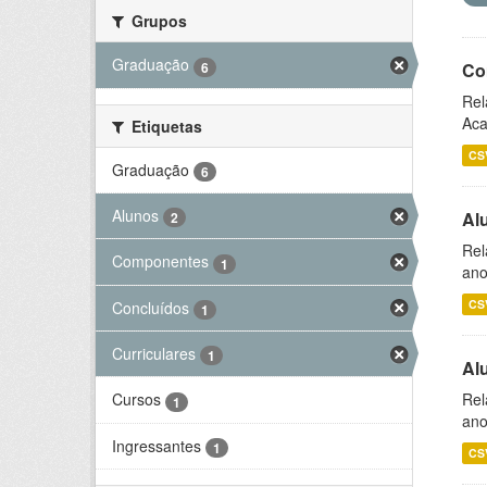
Grupos
Graduação
6
Co
Rel
Aca
Etiquetas
CS
Graduação
6
Alunos
Al
2
Rel
Componentes
1
ano
CS
Concluídos
1
Curriculares
1
Al
Rel
Cursos
1
ano
Ingressantes
1
CS