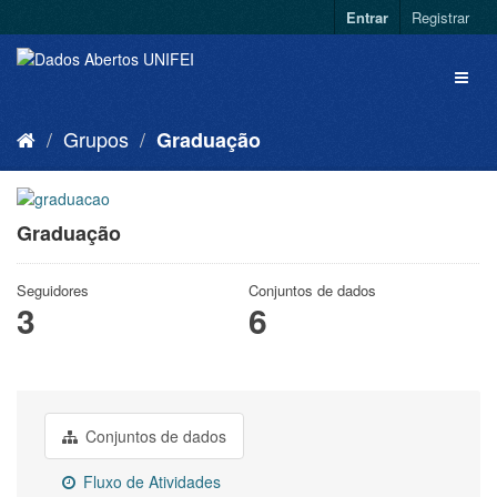
Entrar
Registrar
Grupos
Graduação
Graduação
Seguidores
Conjuntos de dados
3
6
Conjuntos de dados
Fluxo de Atividades