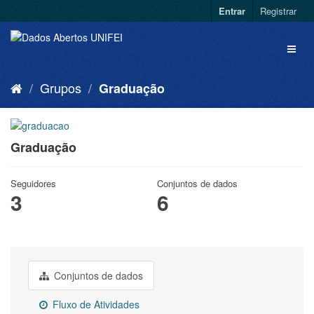
Entrar
Registrar
Grupos
Graduação
Graduação
Seguidores
Conjuntos de dados
3
6
Conjuntos de dados
Fluxo de Atividades